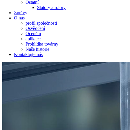
Ostatní
Statory a rotory
Zprávy
O nás
profil společnosti
Osvědčení
Ocenění
aplikace
Prohlídka továrny
Naše historie
Kontaktujte nás