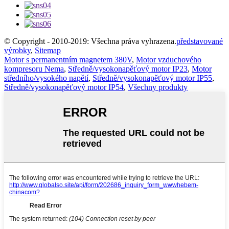
© Copyright - 2010-2019: Všechna práva vyhrazena.
představované
výrobky
,
Sitemap
Motor s permanentním magnetem 380V
,
Motor vzduchového
kompresoru Nema
,
Středně/vysokonapěťový motor IP23
,
Motor
středního/vysokého napětí
,
Středně/vysokonapěťový motor IP55
,
Středně/vysokonapěťový motor IP54
,
Všechny produkty