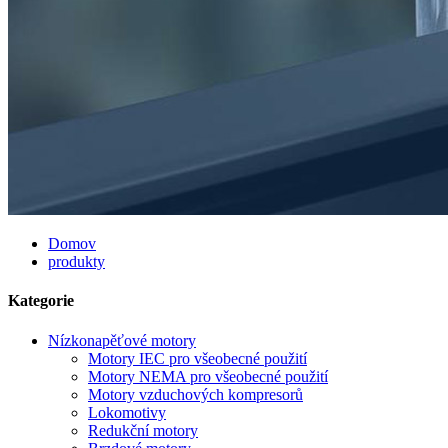
Domov
produkty
Kategorie
Nízkonapěťové motory
Motory IEC pro všeobecné použití
Motory NEMA pro všeobecné použití
Motory vzduchových kompresorů
Lokomotivy
Redukční motory