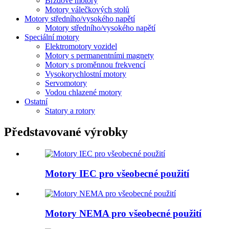
Brzdové motory
Motory válečkových stolů
Motory středního/vysokého napětí
Motory středního/vysokého napětí
Speciální motory
Elektromotory vozidel
Motory s permanentními magnety
Motory s proměnnou frekvencí
Vysokorychlostní motory
Servomotory
Vodou chlazené motory
Ostatní
Statory a rotory
Představované výrobky
Motory IEC pro všeobecné použití
Motory NEMA pro všeobecné použití