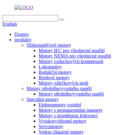
English
Domov
produkty
Nízkonapěťové motory
Motory IEC pro všeobecné použití
Motory NEMA pro všeobecné použití
Motory vzduchových kompresorů
Lokomotivy
Redukční motory
Brzdové motory
Motory válečkových stolů
Motory středního/vysokého napětí
Motory středního/vysokého napětí
Speciální motory
Elektromotory vozidel
Motory s permanentními magnety
Motory s proměnnou frekvencí
Vysokorychlostní motory
Servomotory
Vodou chlazené motory