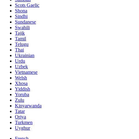
Scots Gaelic
Shona
Sindhi
Sundanese
Swahili
Tajik
Tamil
Telugu
Thai
Ukrainian
Urdu
Uzbek
Vietnamese
Welsh
Xhosa
Yiddish
Yoruba
Zulu
Kinyarwanda
Tatar
Oriya
Turkmen
Uyghur
French