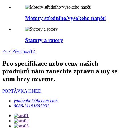
Motory středního/vysokého napětí
Statory a rotory
<<
< Předchozí
1
2
Pro specifikace nebo ceny našich
produktů nám zanechte zprávu a my se
vám brzy ozveme.
POPTÁVKA HNED
yangyahui@hebem.com
0086-31181662931