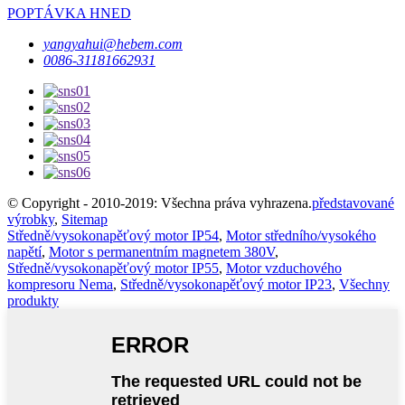
POPTÁVKA HNED
yangyahui@hebem.com
0086-31181662931
© Copyright - 2010-2019: Všechna práva vyhrazena.
představované
výrobky
,
Sitemap
Středně/vysokonapěťový motor IP54
,
Motor středního/vysokého
napětí
,
Motor s permanentním magnetem 380V
,
Středně/vysokonapěťový motor IP55
,
Motor vzduchového
kompresoru Nema
,
Středně/vysokonapěťový motor IP23
,
Všechny
produkty