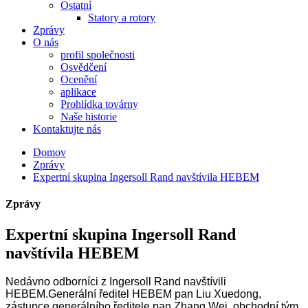
Ostatní
Statory a rotory
Zprávy
O nás
profil společnosti
Osvědčení
Ocenění
aplikace
Prohlídka továrny
Naše historie
Kontaktujte nás
Domov
Zprávy
Expertní skupina Ingersoll Rand navštívila HEBEM
Zprávy
Expertní skupina Ingersoll Rand
navštívila HEBEM
Nedávno odborníci z Ingersoll Rand navštívili
HEBEM.Generální ředitel HEBEM pan Liu Xuedong,
zástupce generálního ředitele pan Zhang Wei, obchodní tým,