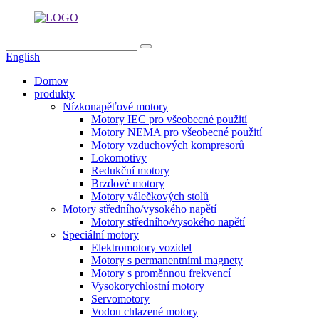
English
Domov
produkty
Nízkonapěťové motory
Motory IEC pro všeobecné použití
Motory NEMA pro všeobecné použití
Motory vzduchových kompresorů
Lokomotivy
Redukční motory
Brzdové motory
Motory válečkových stolů
Motory středního/vysokého napětí
Motory středního/vysokého napětí
Speciální motory
Elektromotory vozidel
Motory s permanentními magnety
Motory s proměnnou frekvencí
Vysokorychlostní motory
Servomotory
Vodou chlazené motory