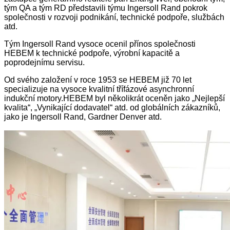
tým QA a tým RD představili týmu Ingersoll Rand pokrok
společnosti v rozvoji podnikání, technické podpoře, službách
atd.
Tým Ingersoll Rand vysoce ocenil přínos společnosti
HEBEM k technické podpoře, výrobní kapacitě a
poprodejnímu servisu.
Od svého založení v roce 1953 se HEBEM již 70 let
specializuje na vysoce kvalitní třífázové asynchronní
indukční motory.HEBEM byl několikrát oceněn jako „Nejlepší
kvalita“, „Vynikající dodavatel“ atd. od globálních zákazníků,
jako je Ingersoll Rand, Gardner Denver atd.