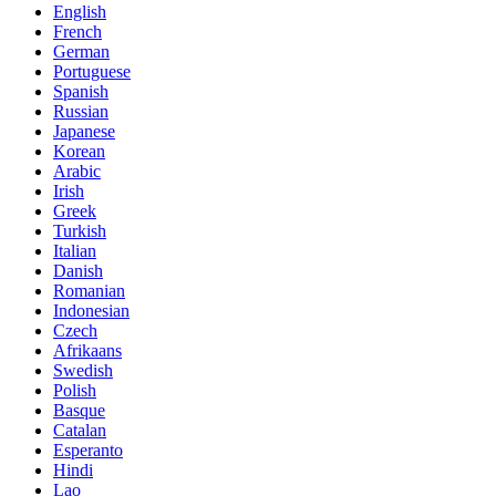
English
French
German
Portuguese
Spanish
Russian
Japanese
Korean
Arabic
Irish
Greek
Turkish
Italian
Danish
Romanian
Indonesian
Czech
Afrikaans
Swedish
Polish
Basque
Catalan
Esperanto
Hindi
Lao